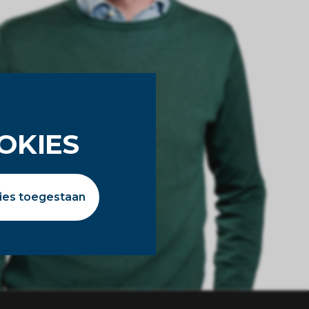
OKIES
kies toegestaan